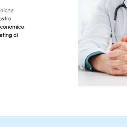
iniche
ostra
 economico
eting di