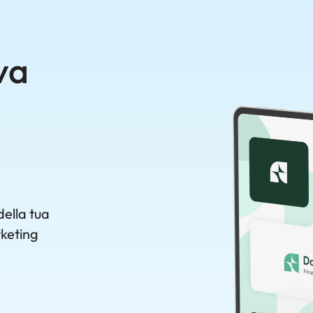
va
della tua
rketing