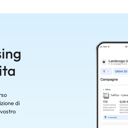
ing
ita
rso
izione di
 vostro